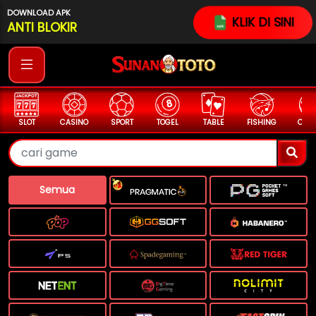
DOWNLOAD APK
KLIK DI SINI
ANTI BLOKIR
SLOT
CASINO
SPORT
TOGEL
TABLE
FISHING
COCK
Semua