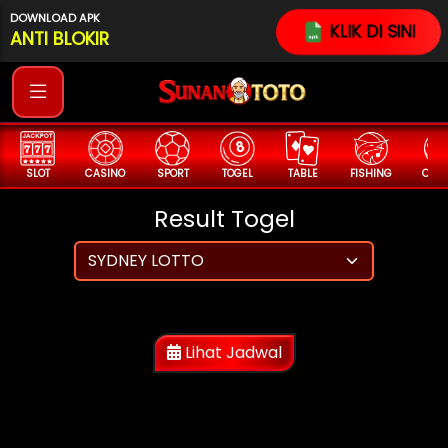
DOWNLOAD APK
KLIK DI SINI
ANTI BLOKIR
SLOT
CASINO
SPORT
TOGEL
TABLE
FISHING
COCK
Result Togel
https://sydneylottobaru.site/
Lihat Jadwal