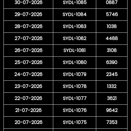
30-07-2026
SYDL-1085
0887
29-07-2026
SYDL-1084
5746
28-07-2026
SYDL-1083
1038
27-07-2026
SYDL-1082
4488
26-07-2026
SYDL-1081
3108
25-07-2026
SYDL-1080
6390
24-07-2026
SYDL-1079
2345
23-07-2026
SYDL-1078
1332
22-07-2026
SYDL-1077
3621
21-07-2026
SYDL-1076
9642
20-07-2026
SYDL-1075
7353