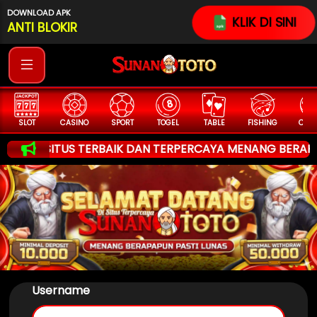
DOWNLOAD APK
KLIK DI SINI
ANTI BLOKIR
SLOT
CASINO
SPORT
TOGEL
TABLE
FISHING
COCK
ITUS TERBAIK DAN TERPERCAYA MENANG BERAPAPUN 100
Username