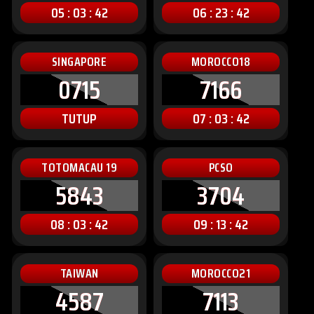
05 : 03 : 40
06 : 23 : 40
SINGAPORE
MOROCCO18
0715
7166
TUTUP
07 : 03 : 40
TOTOMACAU 19
PCSO
5843
3704
08 : 03 : 40
09 : 13 : 40
TAIWAN
MOROCCO21
4587
7113